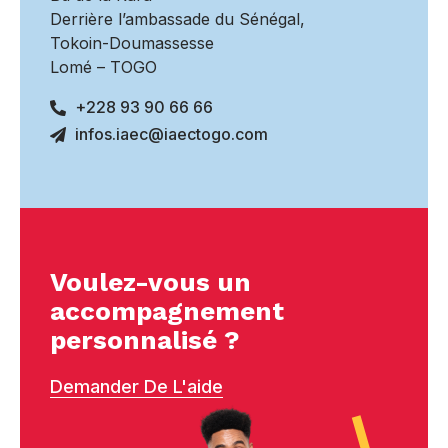
Derrière l’ambassade du Sénégal,
Tokoin-Doumassesse
Lomé – TOGO
+228 93 90 66 66
infos.iaec@iaectogo.com
Voulez-vous un
accompagnement
personnalisé ?
Demander De L'aide