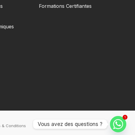
s
Formations Certifiantes
miques
1
Vous avez des questions ?
 & Conditions
Politique De Confidentialité